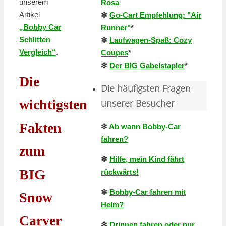
unserem
Rosa
Artikel
✻
Go-Cart Empfehlung: "Air
„Bobby Car
Runner"
*
Schlitten
✻
Laufwagen-Spaß: Cozy
Vergleich“
.
Coupes
*
✻
Der BIG Gabelstapler
*
Die
Die häufigsten Fragen
wichtigsten
unserer Besucher
Fakten
✻
Ab wann Bobby-Car
fahren?
zum
✻
Hilfe, mein Kind fährt
BIG
rückwärts!
✻
Bobby-Car fahren mit
Snow
Helm?
Carver
✻
Drinnen fahren oder nur