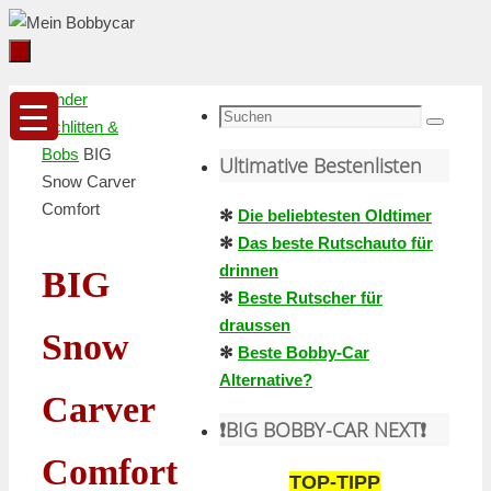
Zum
Inhalt
springen
Zum
Startseite
Kinder
Inhalt
Suche
Schlitten &
Suchen
springen
nach:
Bobs
BIG
Ultimative Bestenlisten
Snow Carver
Comfort
✻
Die beliebtesten Oldtimer
✻
Das beste Rutschauto für
drinnen
BIG
✻
Beste Rutscher für
draussen
Snow
✻
Beste Bobby-Car
Alternative?
Carver
❗️BIG BOBBY-CAR NEXT❗️
Comfort
TOP-TIPP