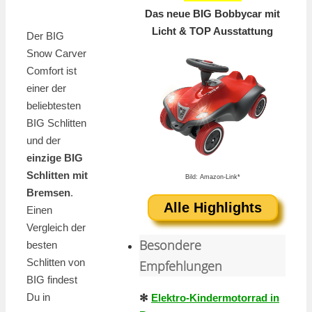
Das neue BIG Bobbycar mit
Licht & TOP Ausstattung
Der BIG
Snow Carver
Comfort ist
einer der
beliebtesten
BIG Schlitten
und der
einzige BIG
Schlitten mit
Bild: Amazon-Link*
Bremsen
.
Alle Highlights
Einen
Vergleich der
Besondere
besten
Schlitten von
Empfehlungen
BIG findest
Du in
✻
Elektro-Kindermotorrad in