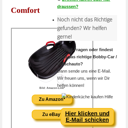
draussen?
Comfort
Noch nicht das Richtige
gefunden? Wir helfen
gerne!
Du hast Fragen oder findest
nicht das richtige Bobby-Car /
Rutschauto?
Dann sende uns eine E-Mail.
Wir freuen uns, wenn wir Dir
helfen können!
Bild: Amazon-Link*
Zu Amazon*
Hier klicken und
Zu eBay*
E-Mail schicken