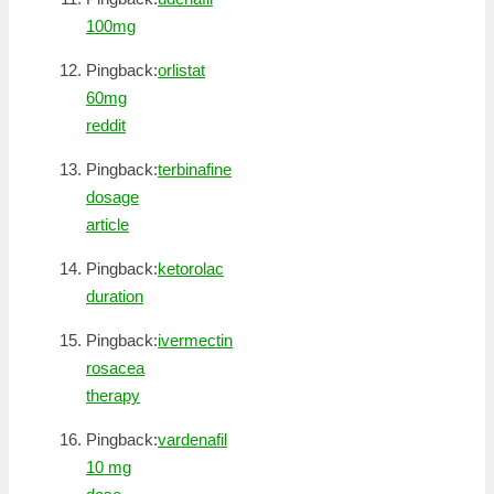
100mg
Pingback:
orlistat
60mg
reddit
Pingback:
terbinafine
dosage
article
Pingback:
ketorolac
duration
Pingback:
ivermectin
rosacea
therapy
Pingback:
vardenafil
10 mg