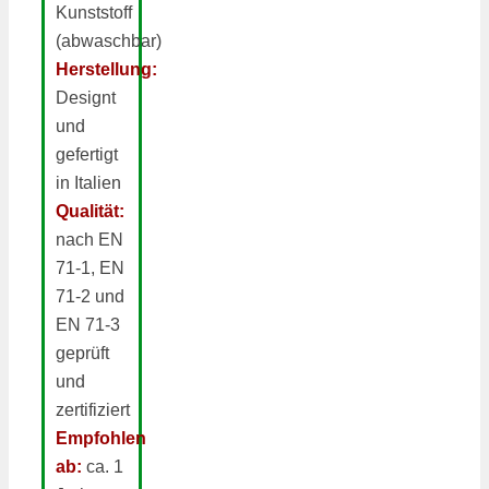
Kunststoff
(abwaschbar)
Herstellung:
Designt
und
gefertigt
in Italien
Qualität:
nach EN
71-1, EN
71-2 und
EN 71-3
geprüft
und
zertifiziert
Empfohlen
ab:
ca. 1