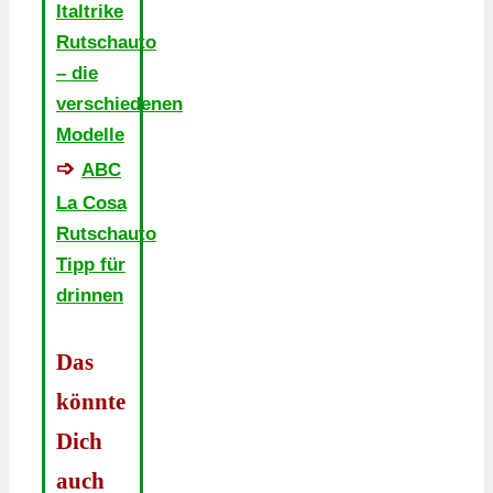
Italtrike
Rutschauto
– die
verschiedenen
Modelle
➩
ABC
La Cosa
Rutschauto
Tipp für
drinnen
Das
könnte
Dich
auch