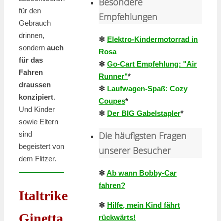
Besondere
für den
Empfehlungen
Gebrauch
drinnen,
✻
Elektro-Kindermotorrad in
sondern
auch
Rosa
für das
✻
Go-Cart Empfehlung: "Air
Fahren
Runner"
*
draussen
✻
Laufwagen-Spaß: Cozy
konzipiert
.
Coupes
*
Und Kinder
✻
Der BIG Gabelstapler
*
sowie Eltern
Die häufigsten Fragen
sind
begeistert von
unserer Besucher
dem Flitzer.
✻
Ab wann Bobby-Car
fahren?
Italtrike
✻
Hilfe, mein Kind fährt
Ginetta
rückwärts!