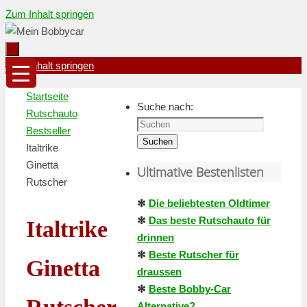
Zum Inhalt springen
Zum Inhalt springen
Startseite
Suche nach:
Rutschauto
Bestseller
Suchen
Italtrike
Ginetta
Ultimative Bestenlisten
Rutscher
✻
Die beliebtesten Oldtimer
✻
Das beste Rutschauto für
Italtrike
drinnen
✻
Beste Rutscher für
Ginetta
draussen
✻
Beste Bobby-Car
Alternative?