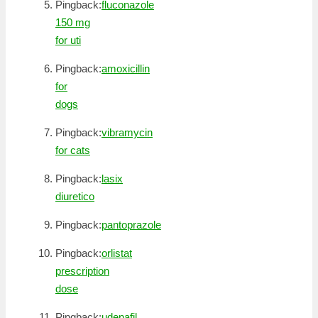
Pingback:
fluconazole
150 mg
for uti
Pingback:
amoxicillin
for
dogs
Pingback:
vibramycin
for cats
Pingback:
lasix
diuretico
Pingback:
pantoprazole
Pingback:
orlistat
prescription
dose
Pingback:
udenafil