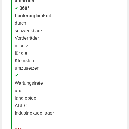
abfärben
✓
360°
Lenkmöglichkeit
durch
schwenkbare
Vorderräder,
intuitiv
für die
Kleinsten
umzusetzen
✓
Wartungsfreie
und
langlebige
ABEC
Industriekugellager