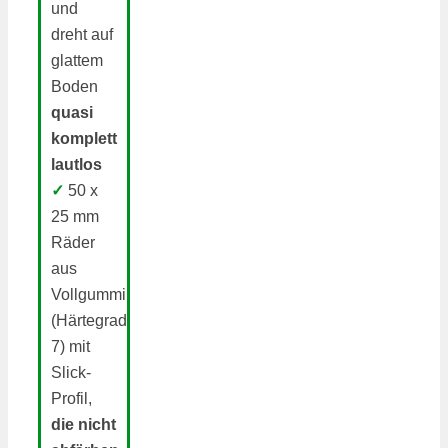
und
dreht auf
glattem
Boden
quasi
komplett
lautlos
✓
50 x
25 mm
Räder
aus
Vollgummi
(Härtegrad
7) mit
Slick-
Profil,
die nicht