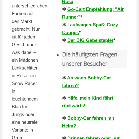
Rosa
unterschiedlichen
✻
Go-Cart Empfehlung: "Air
Farben auf
Runner"
*
den Markt
✻
Laufwagen-Spaß: Cozy
gebracht. Nun
Coupes
*
ist für jeden
✻
Der BIG Gabelstapler
*
Geschmack
was dabei –
Die häufigsten Fragen
ein Mädchen
unserer Besucher
Lenkschlitten
in Rosa, ein
✻
Ab wann Bobby-Car
Snow Racer
fahren?
in
✻
Hilfe, mein Kind fährt
leuchtendem
rückwärts!
Blau für
Jungs oder
✻
Bobby-Car fahren mit
eine neutrale
Helm?
Variante in
Grün…
✻
Drinnen fahren oder nur