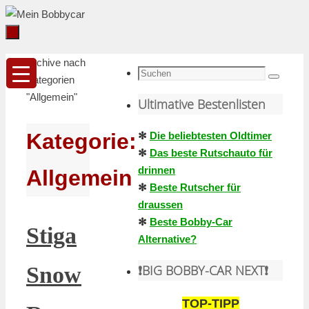
Zum
Inhalt
springen
Zum
Startseite
Archive nach
Inhalt
Suche
Kategorien
Suchen
springen
nach:
"Allgemein"
Ultimative Bestenlisten
Kategorie:
✻
Die beliebtesten Oldtimer
✻
Das beste Rutschauto für
drinnen
Allgemein
✻
Beste Rutscher für
draussen
✻
Beste Bobby-Car
Stiga
Alternative?
❗️BIG BOBBY-CAR NEXT❗️
Snow
TOP-TIPP