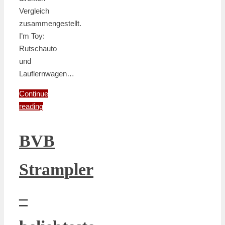
Vergleich
zusammengestellt.
I’m Toy:
Rutschauto
und
Lauflernwagen…
Continue
reading
BVB
Strampler
–