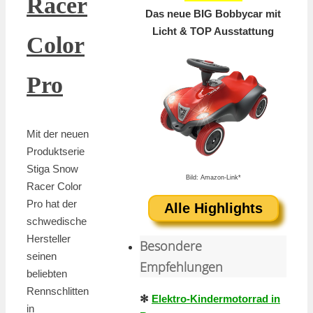
Racer
Das neue BIG Bobbycar mit
Licht & TOP Ausstattung
Color
Pro
Mit der neuen
Produktserie
Stiga Snow
Bild: Amazon-Link*
Racer Color
Pro hat der
Alle Highlights
schwedische
Hersteller
Besondere
seinen
Empfehlungen
beliebten
Rennschlitten
✻
Elektro-Kindermotorrad in
in