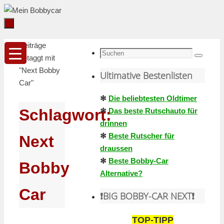
Zum
Inhalt
springen
Zum
Startseite
Beiträge
Inhalt
Suche
getaggt mit
Suchen
springen
nach:
"Next Bobby
Ultimative Bestenlisten
Car"
✻
Die beliebtesten Oldtimer
Schlagwort:
✻
Das beste Rutschauto für
drinnen
✻
Beste Rutscher für
Next
draussen
✻
Beste Bobby-Car
Bobby
Alternative?
Car
❗️BIG BOBBY-CAR NEXT❗️
TOP-TIPP