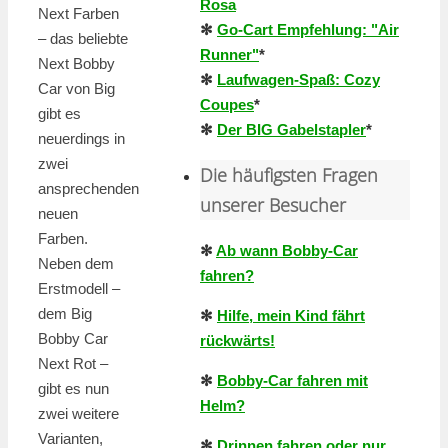
Rosa
Next Farben
✻
Go-Cart Empfehlung: "Air
– das beliebte
Runner"
*
Next Bobby
✻
Laufwagen-Spaß: Cozy
Car von Big
Coupes
*
gibt es
✻
Der BIG Gabelstapler
*
neuerdings in
zwei
Die häufigsten Fragen
ansprechenden
unserer Besucher
neuen
Farben.
✻
Ab wann Bobby-Car
Neben dem
fahren?
Erstmodell –
dem Big
✻
Hilfe, mein Kind fährt
Bobby Car
rückwärts!
Next Rot –
✻
Bobby-Car fahren mit
gibt es nun
Helm?
zwei weitere
Varianten,
✻
Drinnen fahren oder nur