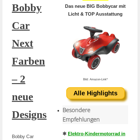
Bobby
Das neue BIG Bobbycar mit
Licht & TOP Ausstattung
Car
Next
Farben
– 2
Bild: Amazon-Link*
Alle Highlights
neue
Besondere
Designs
Empfehlungen
✻
Elektro-Kindermotorrad in
Bobby Car