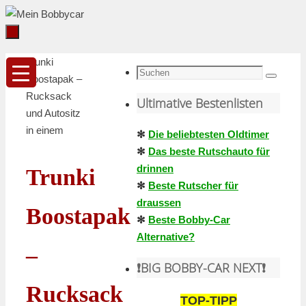
Zum
Inhalt
springen
Zum
Startseite
Trunki
Inhalt
Suche
Boostapak –
Suchen
springen
nach:
Rucksack
Ultimative Bestenlisten
und Autositz
in einem
✻
Die beliebtesten Oldtimer
✻
Das beste Rutschauto für
drinnen
Trunki
✻
Beste Rutscher für
draussen
Boostapak
✻
Beste Bobby-Car
Alternative?
–
❗️BIG BOBBY-CAR NEXT❗️
Rucksack
TOP-TIPP