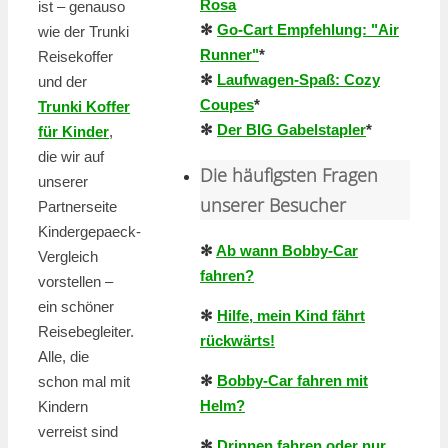
Rosa
ist – genauso
✻
Go-Cart Empfehlung: "Air
wie der Trunki
Runner"
*
Reisekoffer
✻
Laufwagen-Spaß: Cozy
und der
Coupes
*
Trunki Koffer
✻
Der BIG Gabelstapler
*
für Kinder
,
die wir auf
Die häufigsten Fragen
unserer
unserer Besucher
Partnerseite
Kindergepaeck-
✻
Ab wann Bobby-Car
Vergleich
fahren?
vorstellen –
ein schöner
✻
Hilfe, mein Kind fährt
Reisebegleiter.
rückwärts!
Alle, die
✻
Bobby-Car fahren mit
schon mal mit
Helm?
Kindern
verreist sind
✻
Drinnen fahren oder nur