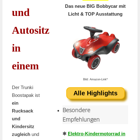
Das neue BIG Bobbycar mit
und
Licht & TOP Ausstattung
Autositz
in
einem
Bild: Amazon-Link*
Der Trunki
Alle Highlights
Boostapak ist
ein
Besondere
Rucksack
Empfehlungen
und
Kindersitz
✻
Elektro-Kindermotorrad in
zugleich
und