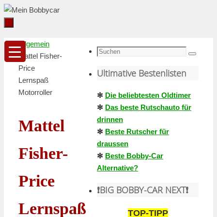
Zum
Inhalt
springen
Zum
Startseite
Allgemein
Inhalt
Suche
Mattel Fisher-
Suchen
springen
nach:
Price
Ultimative Bestenlisten
Lernspaß
Motorroller
✻
Die beliebtesten Oldtimer
✻
Das beste Rutschauto für
drinnen
Mattel
✻
Beste Rutscher für
draussen
Fisher-
✻
Beste Bobby-Car
Alternative?
Price
❗️BIG BOBBY-CAR NEXT❗️
Lernspaß
TOP-TIPP