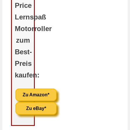
Price
Lernspaß
Motorroller
zum
Best-
Preis
kaufen:
Zu Amazon*
Zu eBay*