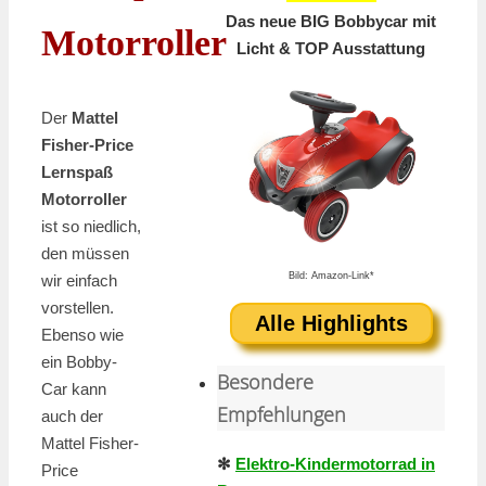
Das neue BIG Bobbycar mit
Motorroller
Licht & TOP Ausstattung
Der
Mattel
Fisher-Price
Lernspaß
Motorroller
ist so niedlich,
den müssen
Bild: Amazon-Link*
wir einfach
vorstellen.
Alle Highlights
Ebenso wie
ein Bobby-
Besondere
Car kann
Empfehlungen
auch der
Mattel Fisher-
✻
Elektro-Kindermotorrad in
Price