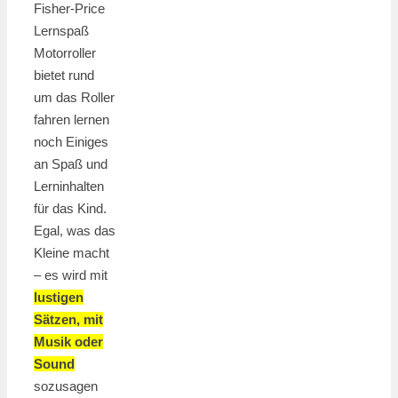
Fisher-Price
Lernspaß
Motorroller
bietet rund
um das Roller
fahren lernen
noch Einiges
an Spaß und
Lerninhalten
für das Kind.
Egal, was das
Kleine macht
– es wird mit
lustigen
Sätzen, mit
Musik oder
Sound
sozusagen