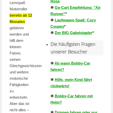
Rosa
Lernspaß
✻
Go-Cart Empfehlung: "Air
Motorroller
Runner"
*
bereits ab 12
✻
Laufwagen-Spaß: Cozy
Monaten
Coupes
*
gefahren
✻
Der BIG Gabelstapler
*
werden und
hilft dem
Die häufigsten Fragen
kleinen
unserer Besucher
Fahrer,
seinen
✻
Ab wann Bobby-Car
Gleichgewichtssinn
fahren?
und weitere
motorische
✻
Hilfe, mein Kind fährt
Fähigkeiten
rückwärts!
zu
✻
Bobby-Car fahren mit
entwickeln.
Helm?
Aber das ist
nicht alles –
✻
Drinnen fahren oder nur