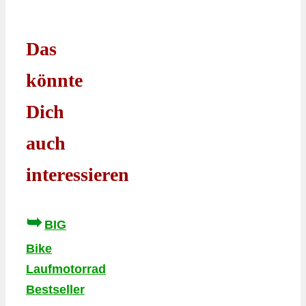
Das
könnte
Dich
auch
interessieren
➥
BIG
Bike
Laufmotorrad
Bestseller