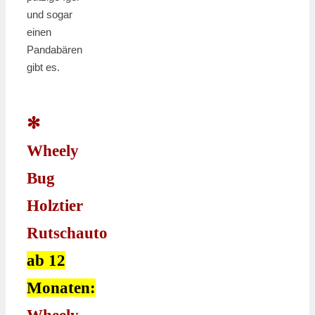
und sogar
einen
Pandabären
gibt es.
✻
Wheely
Bug
Holztier
Rutschauto
ab 12
Monaten: