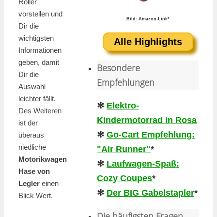
Roller
vorstellen und
Bild: Amazon-Link*
Dir die
wichtigsten
Alle Highlights
Informationen
geben, damit
Besondere
Dir die
Empfehlungen
Auswahl
leichter fällt.
✻
Elektro-
Des Weiteren
Kindermotorrad in Rosa
ist der
✻
Go-Cart Empfehlung:
überaus
niedliche
"Air Runner"
*
Motorikwagen
✻
Laufwagen-Spaß:
Hase von
Cozy Coupes
*
Legler
einen
✻
Der BIG Gabelstapler
*
Blick Wert.
Die häufigsten Fragen