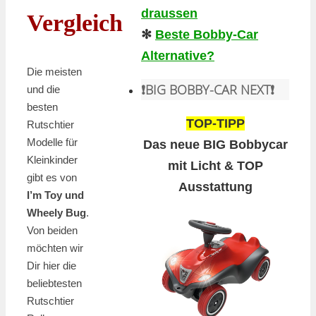
draussen
Vergleich
✻
Beste Bobby-Car
Alternative?
Die meisten
❗️BIG BOBBY-CAR NEXT❗️
und die
besten
TOP-TIPP
Rutschtier
Modelle für
Das neue BIG Bobbycar
Kleinkinder
mit Licht & TOP
gibt es von
Ausstattung
I’m Toy und
Wheely Bug
.
Von beiden
möchten wir
Dir hier die
beliebtesten
Rutschtier