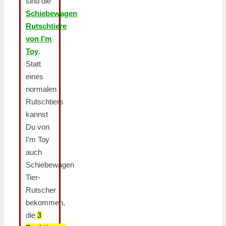
sind die
Schiebewagen
Rutschtiere
von I’m
Toy
.
Statt
eines
normalen
Rutschtiers
kannst
Du von
I’m Toy
auch
Schiebewagen
Tier-
Rutscher
bekommen,
die
3