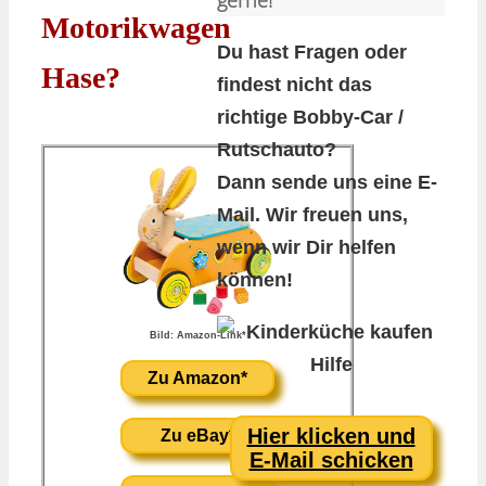
Motorikwagen
Du hast Fragen oder
Hase?
findest nicht das
richtige Bobby-Car /
Rutschauto?
Dann sende uns eine E-
Mail. Wir freuen uns,
wenn wir Dir helfen
können!
Bild: Amazon-Link*
Zu Amazon*
Hier klicken und
Zu eBay*
E-Mail schicken