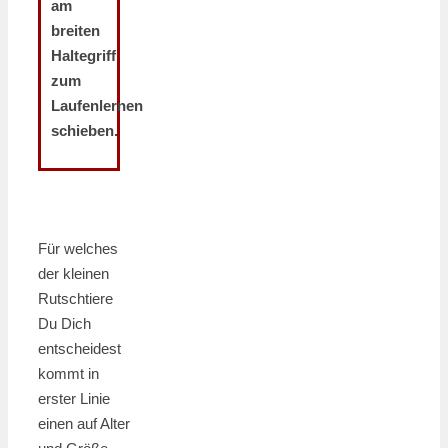
am
breiten
Haltegriff
zum
Laufenlernen
schieben.
Für welches
der kleinen
Rutschtiere
Du Dich
entscheidest
kommt in
erster Linie
einen auf Alter