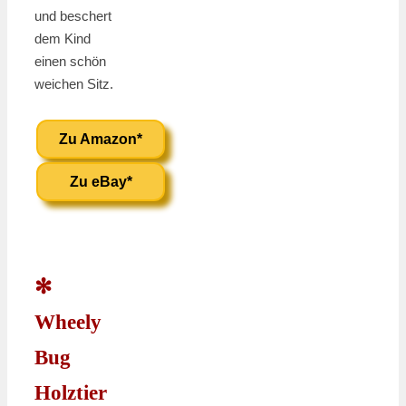
und beschert
dem Kind
einen schön
weichen Sitz.
Zu Amazon*
Zu eBay*
✻
Wheely
Bug
Holztier