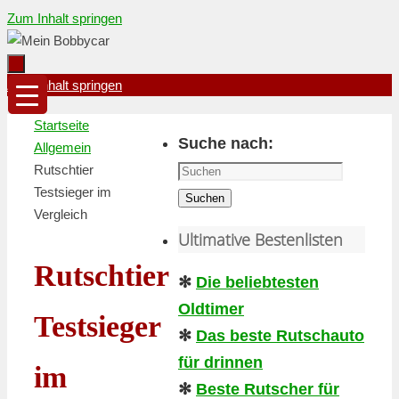
Zum Inhalt springen
Zum Inhalt springen
Startseite
Suche nach:
Allgemein
Rutschtier
Testsieger im
Suchen
Vergleich
Ultimative Bestenlisten
Rutschtier
✻
Die beliebtesten
Oldtimer
Testsieger
✻
Das beste Rutschauto
für drinnen
im
✻
Beste Rutscher für