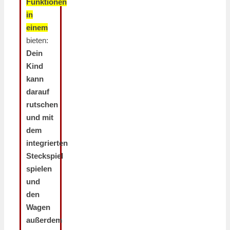
Funktionen
in
einem
bieten:
Dein
Kind
kann
darauf
rutschen
und mit
dem
integrierten
Steckspiel
spielen
und
den
Wagen
außerdem