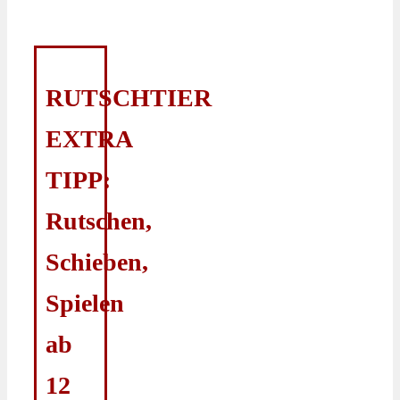
RUTSCHTIER
EXTRA
TIPP:
Rutschen,
Schieben,
Spielen
ab
12