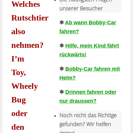
Welches
unserer Besucher
Rutschtier
✻
Ab wann Bobby-Car
also
fahren?
nehmen?
✻
Hilfe, mein Kind fährt
rückwärts!
I’m
✻
Bobby-Car fahren mit
Toy,
Helm?
Wheely
✻
Drinnen fahren oder
Bug
nur draussen?
oder
Noch nicht das Richtige
gefunden? Wir helfen
den
gerne!